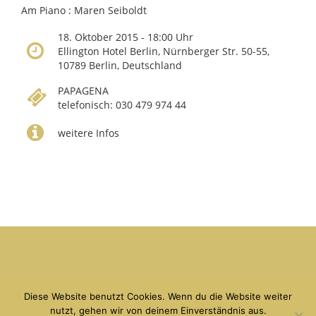
Am Piano : Maren Seiboldt
18. Oktober 2015 - 18:00 Uhr
Ellington Hotel Berlin, Nürnberger Str. 50-55,
10789 Berlin, Deutschland
PAPAGENA
telefonisch: 030 479 974 44
weitere Infos
copyright Debora Weigert 2026
Kontakt
|
Linkliste
|
Impressum
|
Datenschutz
Diese Website benutzt Cookies. Wenn du die Website weiter
nutzt, gehen wir von deinem Einverständnis aus.