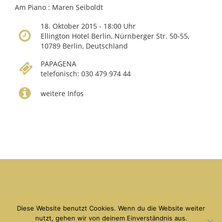
Am Piano : Maren Seiboldt
18. Oktober 2015 - 18:00 Uhr
Ellington Hotel Berlin, Nürnberger Str. 50-55,
10789 Berlin, Deutschland
PAPAGENA
telefonisch: 030 479 974 44
weitere Infos
copyright Debora Weigert 2026
Kontakt
|
Linkliste
|
Impressum
|
Datenschutz
Diese Website benutzt Cookies. Wenn du die Website weiter
nutzt, gehen wir von deinem Einverständnis aus.